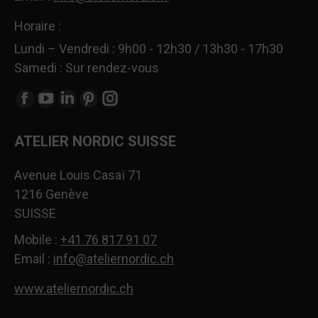
Horaire :
Lundi – Vendredi : 9h00 - 12h30 / 13h30 - 17h30
Samedi : Sur rendez-vous
Trouvez nous sur :
La
La
La
La
La
page
page
page
page
page
ATELIER NORDIC SUISSE
Facebook
YouTube
LinkedIn
Pinterest
Instagram
s'ouvre
s'ouvre
s'ouvre
s'ouvre
s'ouvre
Avenue Louis Casaï 71
dans
dans
dans
dans
dans
1216 Genève
une
une
une
une
une
SUISSE
nouvelle
nouvelle
nouvelle
nouvelle
nouvelle
fenêtre
fenêtre
fenêtre
fenêtre
fenêtre
Mobile :
+41 76 817 91 07
Email :
info@ateliernordic.ch
www.ateliernordic.ch