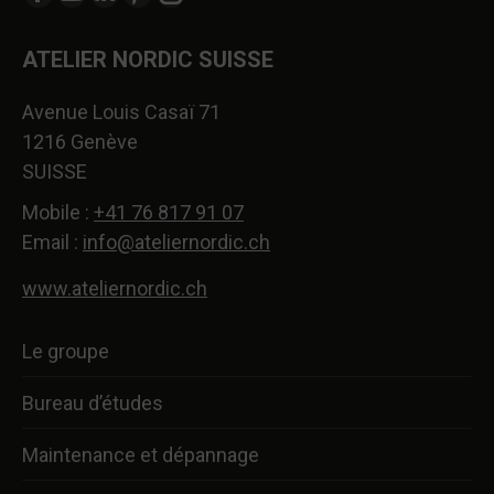
La
La
La
La
La
page
page
page
page
page
ATELIER NORDIC SUISSE
Facebook
YouTube
LinkedIn
Pinterest
Instagram
s'ouvre
s'ouvre
s'ouvre
s'ouvre
s'ouvre
Avenue Louis Casaï 71
dans
dans
dans
dans
dans
1216 Genève
une
une
une
une
une
SUISSE
nouvelle
nouvelle
nouvelle
nouvelle
nouvelle
fenêtre
fenêtre
fenêtre
fenêtre
fenêtre
Mobile :
+41 76 817 91 07
Email :
info@ateliernordic.ch
www.ateliernordic.ch
Le groupe
Bureau d’études
Maintenance et dépannage