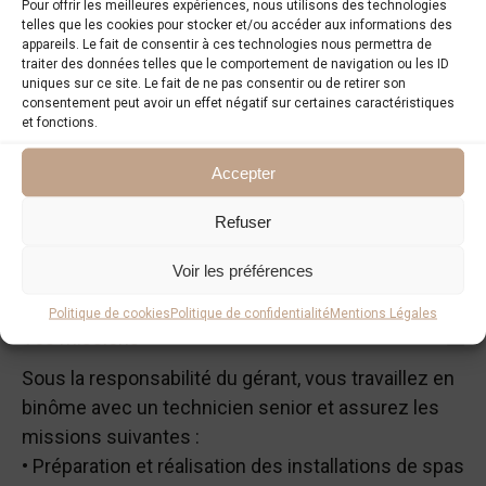
Pour offrir les meilleures expériences, nous utilisons des technologies
telles que les cookies pour stocker et/ou accéder aux informations des
appareils. Le fait de consentir à ces technologies nous permettra de
traiter des données telles que le comportement de navigation ou les ID
uniques sur ce site. Le fait de ne pas consentir ou de retirer son
Atelier Nordic, distributeur exclusif de la marque
consentement peut avoir un effet négatif sur certaines caractéristiques
VISKAN SPAS et AUROOM WELLNESS ainsi que
et fonctions.
fabricant et installateur de SPAS/SAUNAS en bois
Accepter
massif recrute un Technicien Installateur de
SPAS/SAUNAS (H) en CDI.
Refuser
Voir les préférences
Politique de cookies
Politique de confidentialité
Mentions Légales
Vos missions
Sous la responsabilité du gérant, vous travaillez en
binôme avec un technicien senior et assurez les
missions suivantes :
• Préparation et réalisation des installations de spas