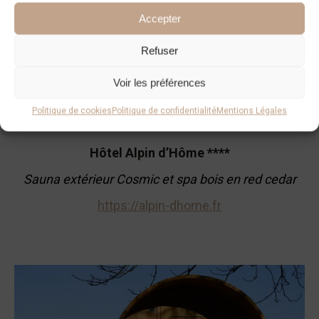
Accepter
Refuser
Voir les préférences
Politique de cookies
Politique de confidentialité
Mentions Légales
Hôtel Alpin d’Hôme ****
Sauna extérieur Cosmic et spa bois en red cedar
https://alpin-dhome.fr