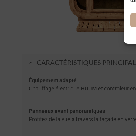
con
CARACTÉRISTIQUES PRINCIPAL
Équipement adapté
Chauffage électrique HUUM et contrôleur en o
Panneaux avant panoramiques
Profitez de la vue à travers la façade en ve