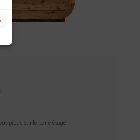
s
M.
vos pieds sur le banc étagé.