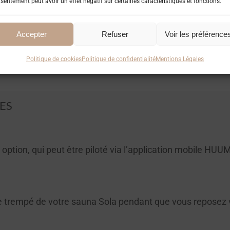
sentement peut avoir un effet négatif sur certaines caractéristiques et fonctions.
Accepter
Refuser
Voir les préférence
Politique de cookies
Politique de confidentialité
Mentions Légales
ES
ption, qui peut être piloté via l’application mobile HUU
rre trempé de votre sauna Sola pendant que vous reposez 