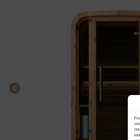
Pou
coo
ces
nav