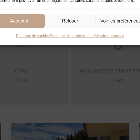
sentement peut avoir un effet négatif sur certaines caractéristiques et fonctions.
GARANTIES EXCEPTIONNELLES
Accepter
Refuser
Voir les préférence
Politique de cookies
Politique de confidentialité
Mentions Légales
CUVE
HABILLAGE EXTERIEUR S
7 ans
2 ans