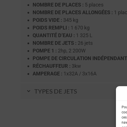
NOMBRE DE PLACES :
5 places
NOMBRE DE PLACES ALLONGÉES :
1 plac
POIDS VIDE :
345 kg
POIDS REMPLI :
1 670 kg
QUANTITÉ D’EAU :
1 325 L
NOMBRE DE JETS :
26 jets
POMPE 1 :
2hp, 2 200W
POMPE DE CIRCULATION INDÉPENDANTE
RÉCHAUFFEUR :
3kw
AMPERAGE :
1x32A / 3x16A
TYPES DE JETS
Pou
coo
ces
nav