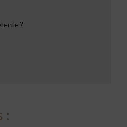
tente ?
s
: