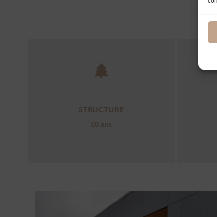
con
STRUCTURE
10 ans