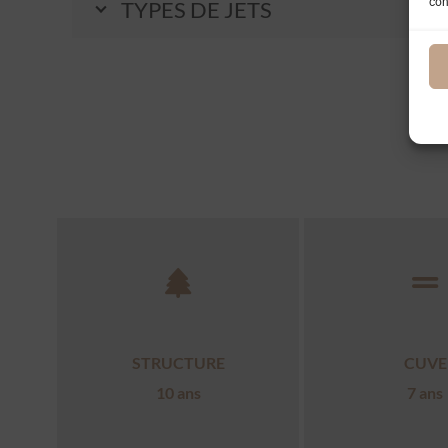
con
TYPES DE JETS
STRUCTURE
CUVE
10 ans
7 ans