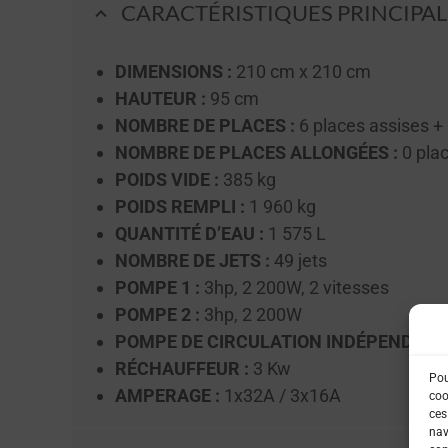
CARACTÉRISTIQUES PRINCIPAL
DIMENSIONS :
210 cm x 210 cm
HAUTEUR :
95 cm
NOMBRE DE PLACES :
6 places assises + 
NOMBRE DE PLACES ALLONGÉES :
0 plac
POIDS VIDE :
385 kg
POIDS REMPLI :
1 960 kg
QUANTITÉ D’EAU :
1 575 L
NOMBRE DE JETS :
49 jets
POMPE 1 :
3hp, 2 200W, 2 vitesses
POMPE 2 :
3hp, 2 200W
POMPE DE CIRCULATION INDÉPENDANTE
RÉCHAUFFEUR :
3 Kw
Pou
AMPERAGE :
1x32A / 3x16A
coo
ces
nav