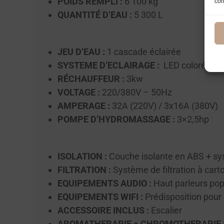
POIDS REMPLI :
6 100 kg
con
QUANTITÉ D’EAU :
5 300 L
JEU D’EAU :
1 cascade éclairée
SYSTEME D’ECLAIRAGE :
LED colorée sur 
RÉCHAUFFEUR :
3kw
VOLTAGE :
220/380V – 50Hz
AMPERAGE :
32A (220V) / 3x16A (380V)
POMPE D’HYDROMASSAGE :
3×2,5hp
ISOLATION :
Couche isolante en ABS + sy
FILTRATION :
Système de filtration à car
EQUIPEMENTS AUDIO :
Haut parleurs po
EQUIPEMENTS WIFI :
Prédisposition pour
ACCESSOIRE INCLUS :
Escalier
AROMATHERAPIE + CHROMOTHERAPIE 