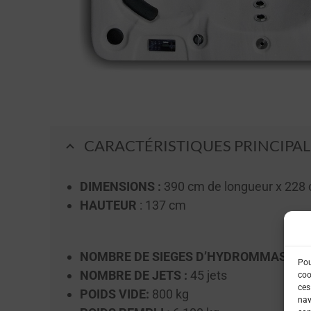
CARACTÉRISTIQUES PRINCIPAL
DIMENSIONS :
390 cm de longueur x 228 
HAUTEUR
: 137 cm
NOMBRE DE SIEGES D’HYDROMMASSAGE
Pou
NOMBRE DE JETS :
45 jets
coo
ces
POIDS VIDE:
800 kg
nav