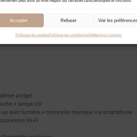
sentement peut avoir un effet négatif sur certaines caractéristiques et fonctions.
Accepter
Refuser
Voir les préférence
Politique de cookies
Politique de confidentialité
Mentions Légales
la ligne de flottaison ainsi que sur les panneaux extérie
stème antigel
touche + lampe UV
p-up avec lumière + connexion musique via smartphone
 connexion Wi-Fi
:
Disponible sur le spa