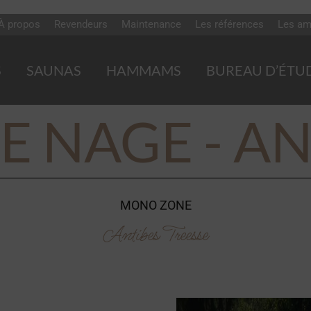
À propos
Revendeurs
Maintenance
Les références
Les am
S
SAUNAS
HAMMAMS
BUREAU D’ÉTU
E NAGE - A
MONO ZONE
Antibes Treesse