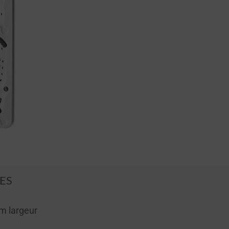
ES
m largeur