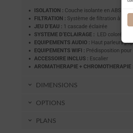
con
ISOLATION :
Couche isolante en ABS + sy
FILTRATION :
Système de filtration à car
JEU D’EAU :
1 cascade éclairée
SYSTEME D’ECLAIRAGE :
LED colorée sur 
EQUIPEMENTS AUDIO :
Haut parleurs po
EQUIPEMENTS WIFI :
Prédisposition pour
ACCESSOIRE INCLUS :
Escalier
AROMATHERAPIE + CHROMOTHERAPIE 
DIMENSIONS
OPTIONS
PLANS