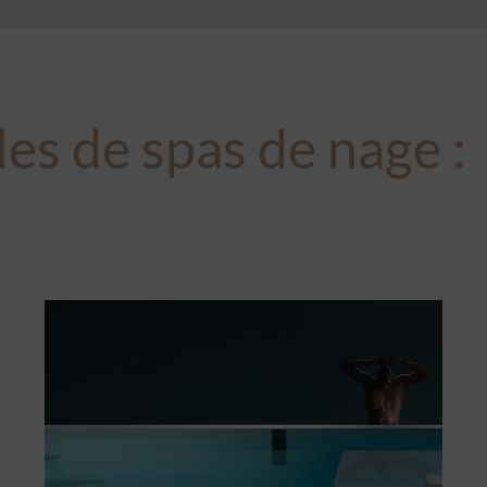
les de
spas de nage
: