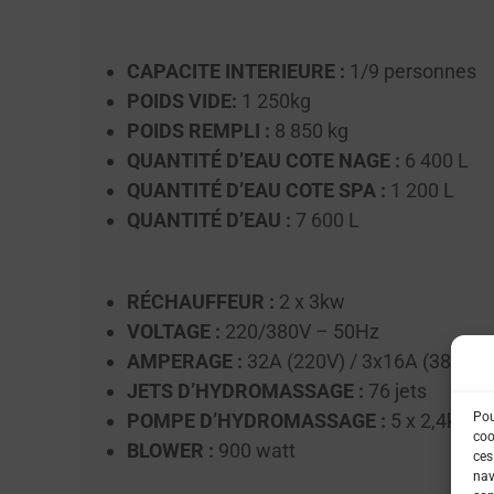
CAPACITE INTERIEURE :
1/9 personnes
POIDS VIDE:
1 250kg
POIDS REMPLI :
8 850 kg
QUANTITÉ D’EAU COTE NAGE :
6 400 L
QUANTITÉ D’EAU COTE SPA :
1 200 L
QUANTITÉ D’EAU :
7 600 L
RÉCHAUFFEUR :
2 x 3kw
VOLTAGE :
220/380V – 50Hz
AMPERAGE :
32A (220V) / 3x16A (380V)
JETS D’HYDROMASSAGE :
76 jets
POMPE D’HYDROMASSAGE :
5 x 2,4kw
Pou
coo
BLOWER :
900 watt
ces
nav