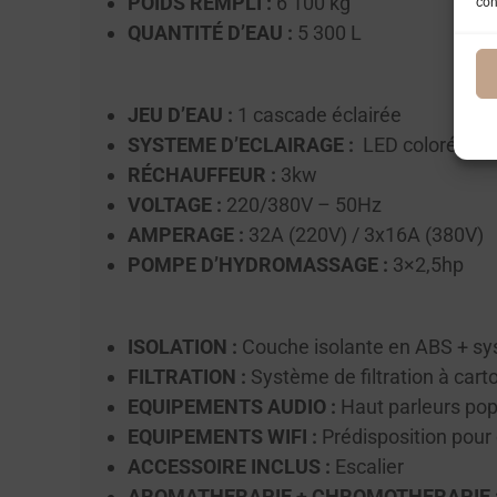
POIDS REMPLI :
6 100 kg
con
QUANTITÉ D’EAU :
5 300 L
JEU D’EAU :
1 cascade éclairée
SYSTEME D’ECLAIRAGE :
LED colorée sur 
RÉCHAUFFEUR :
3kw
VOLTAGE :
220/380V – 50Hz
AMPERAGE :
32A (220V) / 3x16A (380V)
POMPE D’HYDROMASSAGE :
3×2,5hp
ISOLATION :
Couche isolante en ABS + sy
FILTRATION :
Système de filtration à car
EQUIPEMENTS AUDIO :
Haut parleurs po
EQUIPEMENTS WIFI :
Prédisposition pour
ACCESSOIRE INCLUS :
Escalier
AROMATHERAPIE + CHROMOTHERAPIE 