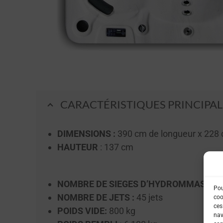
CARACTÉRISTIQUES PRINCIPAL
DIMENSIONS :
390 cm de longueur x 228 
HAUTEUR
: 137 cm
NOMBRE DE SIEGES D’HYDROMMASSAGE
Pou
NOMBRE DE JETS :
45 jets
coo
ces
POIDS VIDE:
800 kg
nav