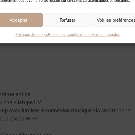
sentement peut avoir un effet négatif sur certaines caractéristiques et fonctions.
Accepter
Refuser
Voir les préférence
Politique de cookies
Politique de confidentialité
Mentions Légales
la ligne de flottaison ainsi que sur les panneaux extérie
stème antigel
touche + lampe UV
p-up avec lumière + connexion musique via smartphone
 connexion Wi-Fi
:
Disponible sur le spa