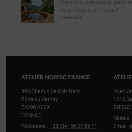
Comment prolonger la durée d
vie de votre spa en bois ?
4 février 2026
ATELIER NORDIC FRANCE
ATELI
393 Chemin de Crêt'Nant
Avenue 
Zone du Vernay
1216 G
74290 ALEX
SUISSE
FRANCE
Mobile 
Téléphone :
+33 (0)4 50 27 69 11
Email :