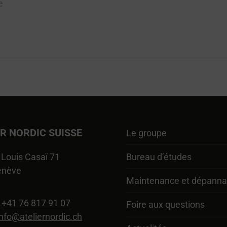
e
ER NORDIC SUISSE
Le groupe
Louis Casaï 71
Bureau d’études
enève
Maintenance et dépann
:
+41 76 817 91 07
Foire aux questions
info@ateliernordic.ch