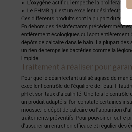
L’oxygène actif qui empêche la prolifération 
Le PHMB qui est un excellent désinfectant.
Ces différents produits sont la plupart du temp
En dehors des désinfectants précédemment évoq
entièrement écologiques qui sont entièrement bi
dépôts de calcaire dans le bain. La plupart des
un rien de temps les bactéries comme la légion
limpide.
Traitement à réaliser pour garanti
Pour que le désinfectant utilisé agisse de mani
excellent contrôle de l’équilibre de l’eau. Il fau
pH et son taux d’alcalinité. Une fois le contrôle d
un produit adapté si l’on constate certaines insu
mousse, le dépôt de calcaire ou l’apparition d’alg
traitements préventifs. Pour pouvoir en outre pro
d’assurer un entretien efficace et régulier des