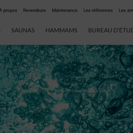
À propos
Revendeurs
Maintenance
Les références
Les am
S
SAUNAS
HAMMAMS
BUREAU D’ÉTU
Vous êtes ici :
Accueil
Spa
Comment traiter l’eau d’un spa,…