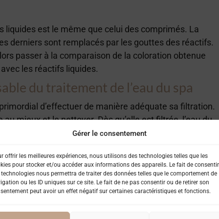
fs liquides est le même que celui des comprimés. La
 ces derniers sont remplacés par les gouttes des réactifs.
alors passer à la comparaison de la coloration obtenue
 avec les réactifs liquides.
sable du traitement de l’eau du spa
t primordial d’effectuer de manière adéquate sa filtration.
ne au mieux et le nettoyer. Dès qu’elle est filtrée, l’eau du
 produits choisis avec soin.
Gérer le consentement
es UV
r offrir les meilleures expériences, nous utilisons des technologies telles que les
kies pour stocker et/ou accéder aux informations des appareils. Le fait de consentir
 l’un des produits ci-après :
 technologies nous permettra de traiter des données telles que le comportement de
cessible, mais qui irrite la peau de certaines personnes ;
igation ou les ID uniques sur ce site. Le fait de ne pas consentir ou de retirer son
sentement peut avoir un effet négatif sur certaines caractéristiques et fonctions.
l’Atelier Nordic car il peut causer des dommages
re système olfactif;