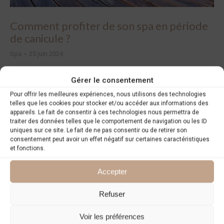
Comment profiter de son spa en période
de canicule ?
Spa
25 juin 2024
Comment profiter du spa en période de canicule ?
Gérer le consentement
L’été est là, et avec lui, de belles journées
Pour offrir les meilleures expériences, nous utilisons des technologies
ensoleillées et chaudes. Mais aussi
telles que les cookies pour stocker et/ou accéder aux informations des
(malheureusement !) des périodes de canicule…
appareils. Le fait de consentir à ces technologies nous permettra de
traiter des données telles que le comportement de navigation ou les ID
Alors, comment profiter de votre spa pendant les
uniques sur ce site. Le fait de ne pas consentir ou de retirer son
jours les plus chauds ? Découvrez nos conseils
consentement peut avoir un effet négatif sur certaines caractéristiques
et fonctions.
dans cet article ! Les bienfaits du spa en été Plus
souvent associé aux…
Accepter
Détails
Refuser
Voir les préférences