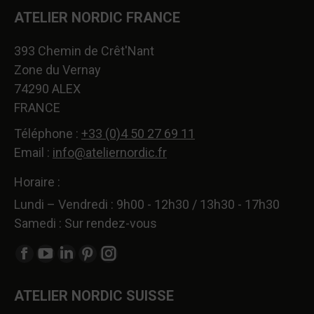
ATELIER NORDIC FRANCE
393 Chemin de Crêt'Nant
Zone du Vernay
74290 ALEX
FRANCE
Téléphone :
+33 (0)4 50 27 69 11
Email :
info@ateliernordic.fr
Horaire :
Lundi – Vendredi : 9h00 - 12h30 / 13h30 - 17h30
Samedi : Sur rendez-vous
Trouvez nous sur :
La
La
La
La
La
page
page
page
page
page
ATELIER NORDIC SUISSE
Facebook
YouTube
LinkedIn
Pinterest
Instagram