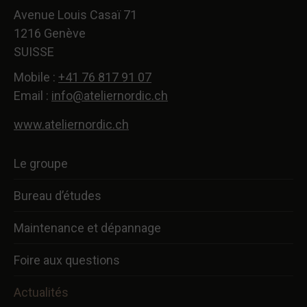
s'ouvre
s'ouvre
s'ouvre
s'ouvre
s'ouvre
Avenue Louis Casaï 71
dans
dans
dans
dans
dans
1216 Genève
une
une
une
une
une
SUISSE
nouvelle
nouvelle
nouvelle
nouvelle
nouvelle
fenêtre
fenêtre
fenêtre
fenêtre
fenêtre
Mobile :
+41 76 817 91 07
Email :
info@ateliernordic.ch
www.ateliernordic.ch
Le groupe
Bureau d’études
Maintenance et dépannage
Foire aux questions
Actualités