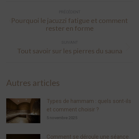
Navigation
PRÉCÉDENT
article
Pourquoi le jacuzzi fatigue et comment
Article
rester en forme
précédent
:
SUIVANT
Tout savoir sur les pierres du sauna
Article
suivant
:
Autres articles
Types de hammam : quels sont-ils
et comment choisir ?
5 novembre 2025
Comment se déroule une séance