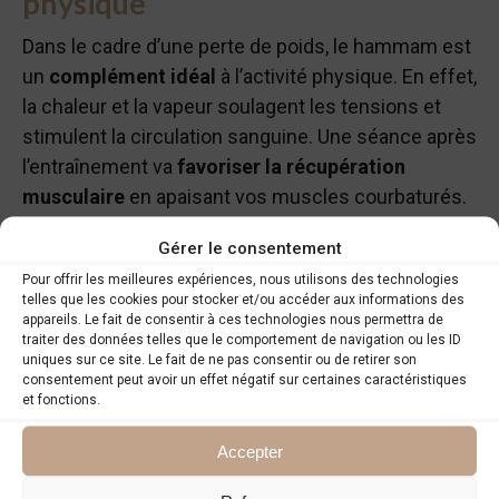
physique
Dans le cadre d’une perte de poids, le hammam est
un
complément idéal
à l’activité physique. En effet,
la chaleur et la vapeur soulagent les tensions et
stimulent la circulation sanguine. Une séance après
l’entraînement va
favoriser la récupération
musculaire
en apaisant vos muscles courbaturés.
Elle va éliminer les toxines et
gommer la cellulite
Gérer le consentement
et les peaux mortes. A la clé, des entraînements
Pour offrir les meilleures expériences, nous utilisons des technologies
potentiellement plus intenses, et de
meilleurs
telles que les cookies pour stocker et/ou accéder aux informations des
résultats
sur votre silhouette !
appareils. Le fait de consentir à ces technologies nous permettra de
traiter des données telles que le comportement de navigation ou les ID
uniques sur ce site. Le fait de ne pas consentir ou de retirer son
consentement peut avoir un effet négatif sur certaines caractéristiques
et fonctions.
Accepter