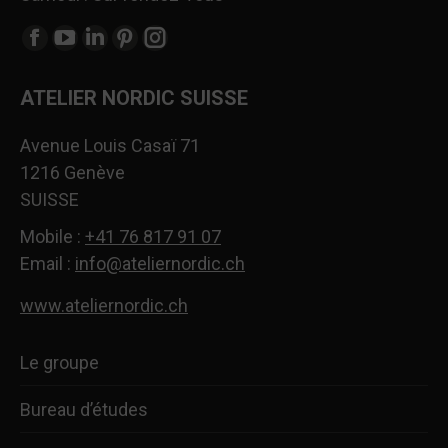
Trouvez nous sur :
La
La
La
La
La
page
page
page
page
page
ATELIER NORDIC SUISSE
Facebook
YouTube
LinkedIn
Pinterest
Instagram
s'ouvre
s'ouvre
s'ouvre
s'ouvre
s'ouvre
Avenue Louis Casaï 71
dans
dans
dans
dans
dans
1216 Genève
une
une
une
une
une
SUISSE
nouvelle
nouvelle
nouvelle
nouvelle
nouvelle
fenêtre
fenêtre
fenêtre
fenêtre
fenêtre
Mobile :
+41 76 817 91 07
Email :
info@ateliernordic.ch
www.ateliernordic.ch
Le groupe
Bureau d’études